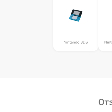
Nintendo 3DS
Nin
От