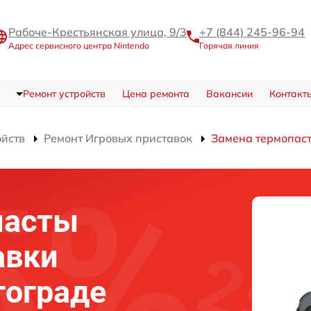
Рабоче-Крестьянская улица, 9/3
+7 (844) 245-96-94
Адрес сервисного центра Nintendo
Горячая линия
Ремонт устройств
Цена ремонта
Вакансии
Контакт
ойств
Ремонт Игровых приставок
Замена термопас
пасты
авки
гограде