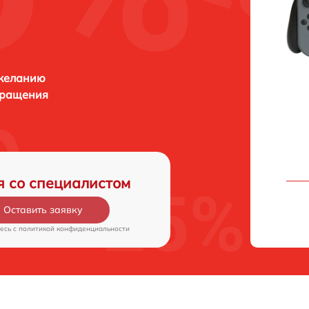
 желанию
бращения
я со специалистом
Оставить заявку
есь c
политикой конфиденциальности