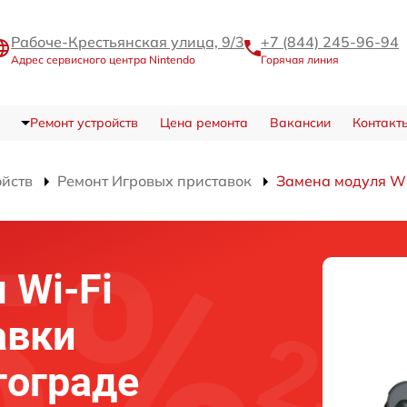
Рабоче-Крестьянская улица, 9/3
+7 (844) 245-96-94
Адрес сервисного центра Nintendo
Горячая линия
Ремонт устройств
Цена ремонта
Вакансии
Контакт
ойств
Ремонт Игровых приставок
Замена модуля Wi
 Wi-Fi
авки
гограде