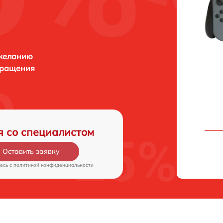
 желанию
бращения
я со специалистом
Оставить заявку
есь c
политикой конфиденциальности