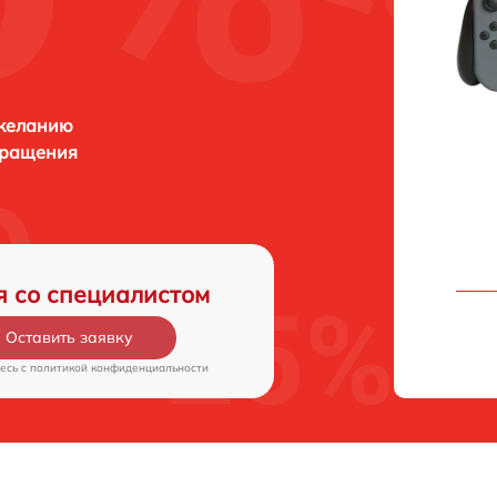
 желанию
бращения
я со специалистом
Оставить заявку
есь c
политикой конфиденциальности