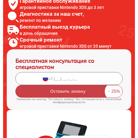
Гарантийное обслуживание
игровой приставки Nintendo 3DS до 3 лет
Диагностика за наш счет,
ремонт по желанию
Бесплатный выезд курьера
в день обращения
Срочный ремонт
игровой приставки Nintendo 3DS от 35 минут
Бесплатная консультация со
специалистом
Оставить заявку
Нажимая на кнопку "Оставить заявку" Вы соглашаетесь c
политикой
конфиденциальности